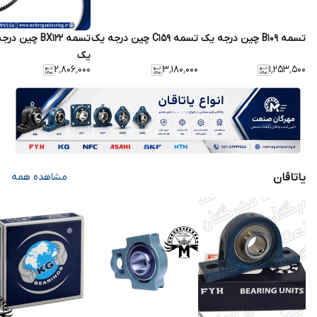
تسمه B109 چین درجه یک
تسمه C159 چین درجه یک
تسمه BX122 چین درج
یک
۲٬۸۰۶٬۰۰۰
۳٬۱۸۰٬۰۰۰
۱٬۲۵۳٬۵۰۰
یاتاقان
مشاهده همه