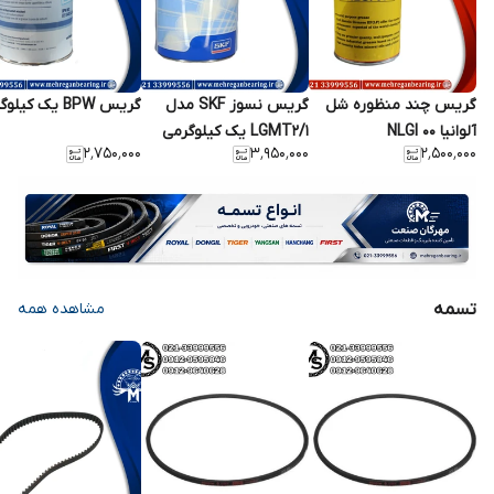
گریس چند منظوره شل
گریس نسوز SKF مدل
گریس BPW یک کیلوگرمی
آلوانیا NLGI 00
LGMT2/1 یک کیلوگرمی
۲٬۷۵۰٬۰۰۰
۳٬۹۵۰٬۰۰۰
۲٬۵۰۰٬۰۰۰
تسمه
مشاهده همه