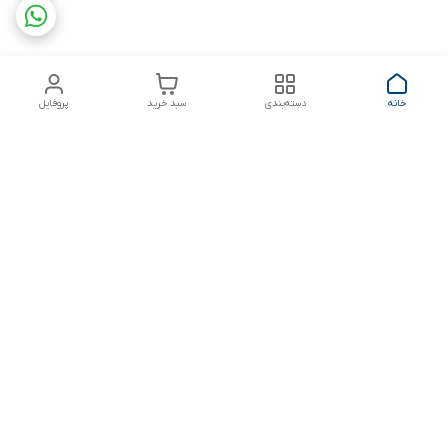
خانه
دسته‌بندی
سبد خرید
پروفایل
دسترسی سریع
بلبرینگ KG
تماس با ما
بلبرینگ KOYO
درباره ما
بلبرینگ NACHI
سیاست حریم خصوصی
بلبرینگ NTN
شکایات