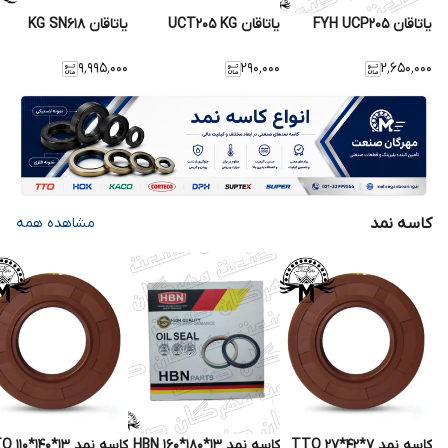
یاتاقان FYH UCP205
یاتاقان UCT205 KG
یاتاقان KG SN618
۹٬۹۹۵٬۰۰۰
۲۹۰٬۰۰۰
۲٬۶۵۰٬۰۰۰
کاسه نمد
مشاهده همه
کاسه نمد TTO 27*42*7
کاسه نمد HBN 160*180*13
کاسه نمد TTO 110*140*13