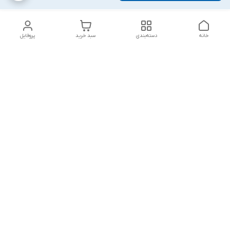
خانه
دسته‌بندی
سبد خرید
پروفایل
دسترسی سریع
بلبرینگ KG
تماس با ما
بلبرینگ KOYO
درباره ما
بلبرینگ NACHI
سیاست حریم خصوصی
بلبرینگ NTN
شکایات
بلبرینگ SKF
قوانین و مقررات