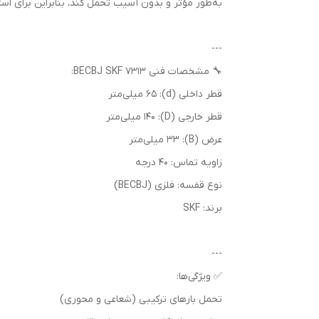
به‌طور مؤثر و بدون آسیب تحمل کند، بنابراین برای است
---
🔧 مشخصات فنی 7313 BECBJ SKF:
قطر داخلی (d): 65 میلی‌متر
قطر خارجی (D): 140 میلی‌متر
عرض (B): 33 میلی‌متر
زاویه تماس: 40 درجه
نوع قفسه: فلزی (BECBJ)
برند: SKF
---
✅ ویژگی‌ها:
تحمل بارهای ترکیبی (شعاعی و محوری)