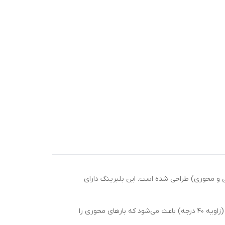
است که برای تحمل بارهای ترکیبی (شعاعی و محوری) طراحی شده است. این بلبرینگ دارای
بلبرینگ 7313 BECBJ مناسب برای ماشین‌آلات صنعتی دقیق، پمپ‌ها و موتورهای الکتریکی است. طراحی تماس زاویه‌ای این بلبرینگ (زاویه 40 درجه) باعث می‌شود که بارهای محوری را