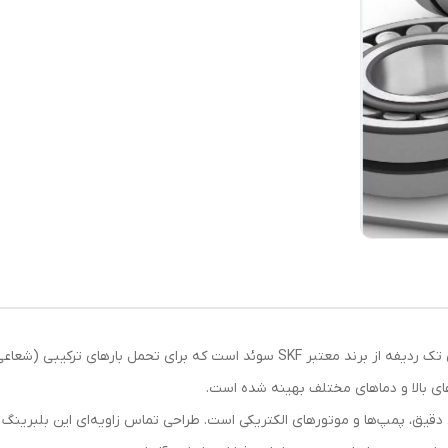
بلبرینگ 7313 BECBJ SKF یک بلبرینگ تماس زاویه‌ای تک ردیفه از برند معتبر SKF سوئد 
های بالا و دماهای مختلف بهینه شده است.