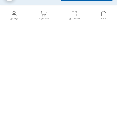
خانه
دسته‌بندی
سبد خرید
پروفایل
دسترسی سریع
بلبرینگ KG
تماس با ما
بلبرینگ KOYO
درباره ما
بلبرینگ NACHI
سیاست حریم خصوصی
بلبرینگ NTN
شکایات
بلبرینگ SKF
قوانین و مقررات