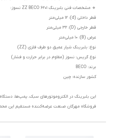
🔹 مشخصات فنی بلبرینگ 6201 ZZ BECO نسوز:
قطر داخلی (d): 12 میلی‌متر
قطر خارجی (D): 32 میلی‌متر
عرض (B): 10 میلی‌متر
نوع: بلبرینگ شیار عمیق دو طرف فلزی (ZZ)
نوع گریس: نسوز (مقاوم در برابر حرارت و فشار)
برند: BECO
کشور سازنده: چین
این بلبرینگ در الکتروموتورهای سبک، پمپ‌ها، دستگاه
فروشگاه مهرگان صنعت عرضه‌کننده مستقیم این محصول ب