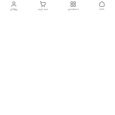
خانه
دسته‌بندی
سبد خرید
پروفایل
دسترسی سریع
بلبرینگ KG
تماس با ما
بلبرینگ KOYO
درباره ما
بلبرینگ NACHI
سیاست حریم خصوصی
بلبرینگ NTN
شکایات
بلبرینگ SKF
قوانین و مقررات