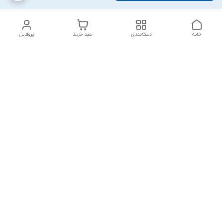
خانه
دسته‌بندی
سبد خرید
پروفایل
دسترسی سریع
بلبرینگ KG
تماس با ما
بلبرینگ KOYO
درباره ما
بلبرینگ NACHI
سیاست حریم خصوصی
بلبرینگ NTN
شکایات
بلبرینگ SKF
قوانین و مقررات