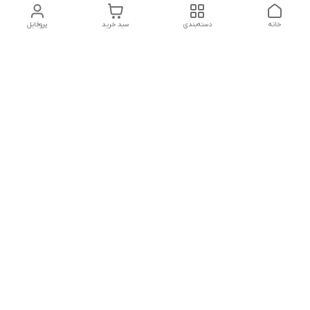
خانه
دسته‌بندی
سبد خرید
پروفایل
دسترسی سریع
بلبرینگ KG
تماس با ما
بلبرینگ KOYO
درباره ما
بلبرینگ NACHI
سیاست حریم خصوصی
بلبرینگ NTN
شکایات
بلبرینگ SKF
قوانین و مقررات