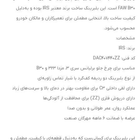
FAW B30 است. این بلبرینگ ساخت برند معتبر IRS بوده و به‌دلیل
کیفیت ساخت بالا، انتخابی مطمئن برای تعمیرکاران و مالکان خودرو
محسوب می‌شود.
مشخصات:
برند: IRS
کد فنی: DAC407440ZZ
مناسب برای چرخ جلو برلیانس سری ۳، مزدا 323 و B30
از نوع بلبرینگ دو ردیفه کف‌گرد با شیار تماس زاویه‌ای
دارای لقی داخلی C3 برای مقاومت بهتر در دمای بالا و سرعت‌های زیاد
دارای درپوش فلزی (ZZ) برای محافظت از آلودگی‌ها
عملکرد روان، عمر طولانی و بدون صدا
عرضه با ضمانت ۶ ماهه مهرگان صنعت
این بلبرینگ برای کسانی‌ست که به‌دنبال قطعه‌ای با کیفیت، مطمئن و