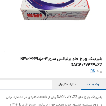
بلبرینگ چرخ جلو برلیانس سری3-مزدا323-B30
DAC40*74*40ZZ
برند:
IRS
توضیحات
نظرات کاربران
بلبرینگ چرخ جلو DAC407440ZZ یکی از قطعات کلیدی در عملکرد ایمن
و روان سیستم تعلیق خودروهایی چون برلیانس سری 3، مزدا 323 و