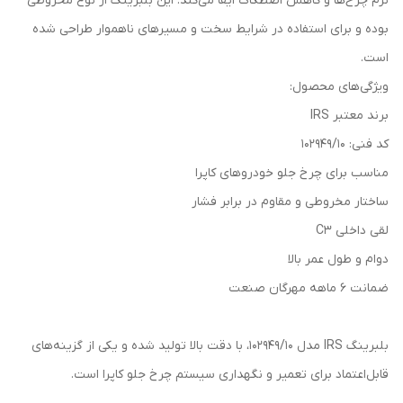
نرم چرخ‌ها و کاهش اصطکاک ایفا می‌کند. این بلبرینگ از نوع مخروطی
بوده و برای استفاده در شرایط سخت و مسیرهای ناهموار طراحی شده
است.
ویژگی‌های محصول:
برند معتبر IRS
کد فنی: 102949/10
مناسب برای چرخ جلو خودروهای کاپرا
ساختار مخروطی و مقاوم در برابر فشار
لقی داخلی C3
دوام و طول عمر بالا
ضمانت ۶ ماهه مهرگان صنعت
بلبرینگ IRS مدل 102949/10، با دقت بالا تولید شده و یکی از گزینه‌های
قابل‌اعتماد برای تعمیر و نگهداری سیستم چرخ جلو کاپرا است.