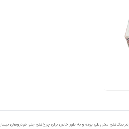
 جلو نیسان کوچک مدل 12649/10 از نوع رولبرینگ‌های مخروطی بوده و به طور خاص برای چرخ‌های جل