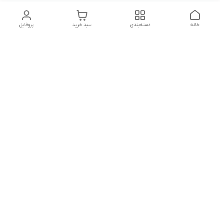
خانه
دسته‌بندی
سبد خرید
پروفایل
دسترسی سریع
بلبرینگ KG
تماس با ما
بلبرینگ KOYO
درباره ما
بلبرینگ NACHI
سیاست حریم خصوصی
بلبرینگ NTN
شکایات
بلبرینگ SKF
قوانین و مقررات