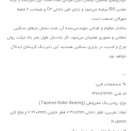
خودروهای سنگین نیسان دیزل طراحی شده است. این بلبرینگ از برند
معتبر IRS عرضه می‌شود و دارای لقی داخلی C3 و ضمانت 6 ماهه
مهرگان صنعت است.
ساختار مقاوم و طراحی مهندسی‌شده آن باعث تحمل بارهای سنگین
شعاعی و محوری همزمان می‌شود. اگر به‌دنبال طول عمر بالا، حرکت روان
چرخ و امنیت در باربری سنگین هستید، این بلبرینگ گزینه‌ای ایده‌آل
خواهد بود.
---
🔧 مشخصات فنی:
کد فنی: 13687/13621
نوع: رولبرینگ مخروطی (Tapered Roller Bearing)
ابعاد تقریبی: قطر داخلی 38.1mm × قطر خارجی 69.01mm × ارتفاع کلی
19.05mm