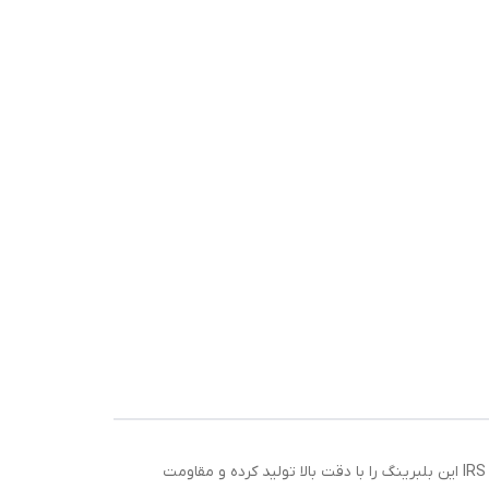
بلبرینگ 32011 یک رولبرینگ مخروطی تک‌ردیفه است که در چرخ عقب نیسان‌های بزرگ و دیفرانسیل‌دار سنگین استفاده می‌شود. برند IRS این بلبرینگ را با دقت بالا تولید کرده و مقاومت