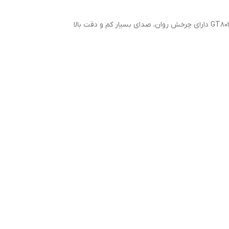
این قطعه از برند معتبر IRS تولید شده که با استفاده از آلیاژهای مقاوم در برابر حرارت و سایش، دوام و کارایی بالایی دارد. بلبرینگ GT80260 دارای چرخش روان، صدای بسیار کم و دقت بالا