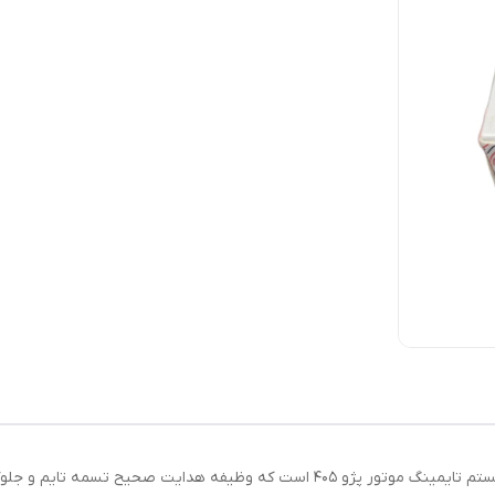
بلبرینگ تایم مدل GT80260 یکی از قطعات مهم در سیستم تایمینگ موتور پژو 405 است که و