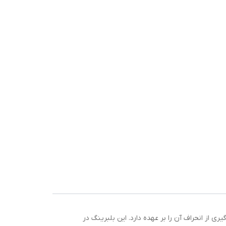
ظیفه هدایت صحیح تسمه تایم و جلوگیری از انحراف آن را بر عهده دارد. این بلبرینگ در