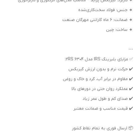
🔸 کاربرد: گیربکس پراید – مناسب مدل‌های انژکتوری و کاربراتوری
🔸 جنس: فولاد سخت‌کاری‌شده
🔸 ضمانت: 6 ماه گارانتی مهرگان صنعت
🔸 ساخت: چین
---
✅ مزایای بلبرینگ IRS مدل 6304 2RS:
✔️ حرکت نرم و بدون لرزش گیربکس
✔️ مقاوم در برابر آب، گرد و خاک و روغن
✔️ عملکرد روان حتی در دورهای بالا
✔️ صدای کم و طول عمر زیاد
✔️ قیمت مناسب و ضمانت معتبر
📦 ارسال فوری به تمام نقاط کشور