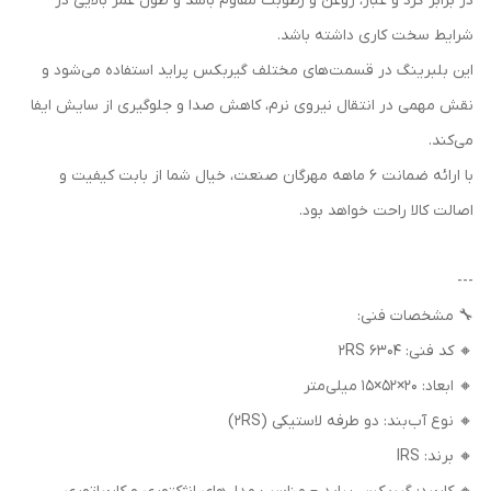
در برابر گرد و غبار، روغن و رطوبت مقاوم باشد و طول عمر بالایی در
شرایط سخت کاری داشته باشد.
این بلبرینگ در قسمت‌های مختلف گیربکس پراید استفاده می‌شود و
نقش مهمی در انتقال نیروی نرم، کاهش صدا و جلوگیری از سایش ایفا
می‌کند.
با ارائه ضمانت ۶ ماهه مهرگان صنعت، خیال شما از بابت کیفیت و
اصالت کالا راحت خواهد بود.
---
🔧 مشخصات فنی:
🔸 کد فنی: 6304 2RS
🔸 ابعاد: 20×52×15 میلی‌متر
🔸 نوع آب‌بند: دو طرفه لاستیکی (2RS)
🔸 برند: IRS