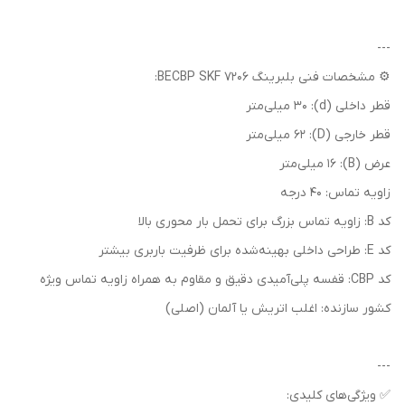
---
⚙️ مشخصات فنی بلبرینگ 7206 BECBP SKF:
قطر داخلی (d): 30 میلی‌متر
قطر خارجی (D): 62 میلی‌متر
عرض (B): 16 میلی‌متر
زاویه تماس: 40 درجه
کد B: زاویه تماس بزرگ برای تحمل بار محوری بالا
کد E: طراحی داخلی بهینه‌شده برای ظرفیت باربری بیشتر
کد CBP: قفسه پلی‌آمیدی دقیق و مقاوم به همراه زاویه تماس ویژه
کشور سازنده: اغلب اتریش یا آلمان (اصلی)
---
✅ ویژگی‌های کلیدی: