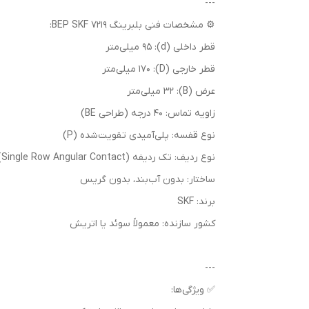
---
⚙️ مشخصات فنی بلبرینگ 7219 BEP SKF:
قطر داخلی (d): 95 میلی‌متر
قطر خارجی (D): 170 میلی‌متر
عرض (B): 32 میلی‌متر
زاویه تماس: 40 درجه (طراحی BE)
نوع قفسه: پلی‌آمیدی تقویت‌شده (P)
نوع ردیف: تک ردیفه (Single Row Angular Contact)
ساختار: بدون آب‌بند، بدون گریس
برند: SKF
کشور سازنده: معمولاً سوئد یا اتریش
---
✅ ویژگی‌ها: