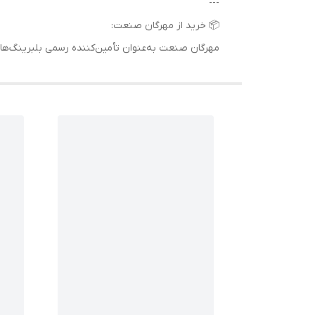
---
📦 خرید از مهرگان صنعت:
مهرگان صنعت به‌عنوان تأمین‌کننده رسمی بلبرینگ‌های اصلی SKF در ایران، بلبرینگ 7219 BEP را با ضمانت اصالت، مشاوره تخصصی و قیمت مناسب در اخ