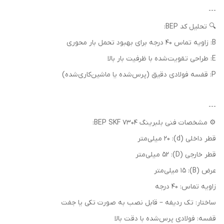
---
🔍 تحلیل کد BEP:
B: زاویه تماس 40 درجه برای بهبود تحمل بار محوری
E: طراحی تقویت‌شده با ظرفیت بار بالا
P: قفسه فولادی دقیق (پرس‌شده یا ماشین‌کاری‌شده)
---
⚙️ مشخصات فنی بلبرینگ 7304 BEP SKF:
قطر داخلی (d): 20 میلی‌متر
قطر خارجی (D): 52 میلی‌متر
عرض (B): 15 میلی‌متر
زاویه تماس: 40 درجه
ساختار: تک ردیفه – قابل نصب به صورت تکی یا جفت
قفسه: فولادی پرس‌شده با دقت بالا