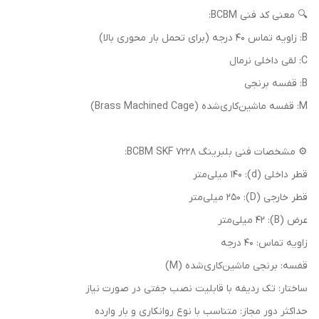
🔍 معنی کد فنی BCBM:
B: زاویه تماس 40 درجه (برای تحمل بار محوری بالا)
C: لقی داخلی نرمال
B: قفسه برنجی
M: قفسه ماشین‌کاری‌شده (Brass Machined Cage)
⚙️ مشخصات فنی بلبرینگ 7228 BCBM SKF:
قطر داخلی (d): 140 میلی‌متر
قطر خارجی (D): 250 میلی‌متر
عرض (B): 42 میلی‌متر
زاویه تماس: 40 درجه
قفسه: برنجی ماشین‌کاری‌شده (M)
ساختار: تک ردیفه با قابلیت نصب جفتی در صورت نیاز
حداکثر دور مجاز: متناسب با نوع روانکاری و بار وارده