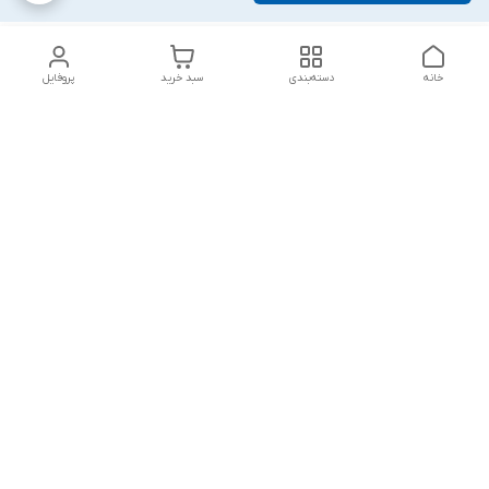
خانه
دسته‌بندی
سبد خرید
پروفایل
دسترسی سریع
بلبرینگ KG
تماس با ما
بلبرینگ KOYO
درباره ما
بلبرینگ NACHI
سیاست حریم خصوصی
بلبرینگ NTN
شکایات
بلبرینگ SKF
قوانین و مقررات