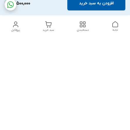
افزودن به سبد خرید
27,500,000
خانه
دسته‌بندی
سبد خرید
پروفایل
دسترسی سریع
بلبرینگ KG
تماس با ما
بلبرینگ KOYO
درباره ما
بلبرینگ NACHI
سیاست حریم خصوصی
بلبرینگ NTN
شکایات