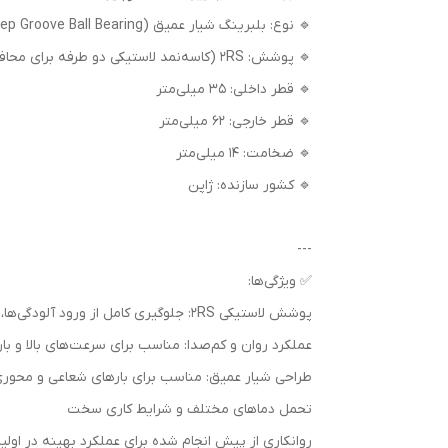
🔹 نوع: بلبرینگ شیار عمیق (Deep Groove Ball Bearing)
🔹 پوشش: 2RS (کاسه‌نمد لاستیکی دو طرفه برای محافظت در برابر گردوغبار و رطوبت)
🔹 قطر داخلی: 35 میلی‌متر
🔹 قطر خارجی: 62 میلی‌متر
🔹 ضخامت: 14 میلی‌متر
🔹 کشور سازنده: ژاپن
---
✅ ویژگی‌ها:
پوشش لاستیکی 2RS: جلوگیری کامل از ورود آلودگی‌ها، گرد و غبار و رطوبت
عملکرد روان و کم‌صدا: مناسب برای سرعت‌های بالا و ب
طراحی شیار عمیق: مناسب برای بارهای شعاعی و محور
تحمل دماهای مختلف و شرایط کاری سخت
روانکاری از پیش انجام شده برای عملکرد بهینه در اولی