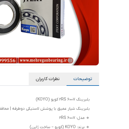
توضیحات
نظرات کاربران
بلبرینگ 6007 2RS کویو (KOYO)
بلبرینگ شیار عمیق با پوشش لاستیکی دوطرفه | محافظ
🔹 مدل: 6007 2RS
🔹 برند: KOYO (کويو – ساخت ژاپن)