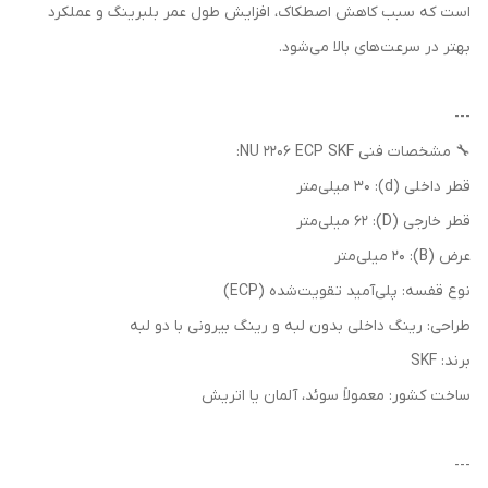
است که سبب کاهش اصطکاک، افزایش طول عمر بلبرینگ و عملکرد
بهتر در سرعت‌های بالا می‌شود.
---
🔧 مشخصات فنی NU 2206 ECP SKF:
قطر داخلی (d): 30 میلی‌متر
قطر خارجی (D): 62 میلی‌متر
عرض (B): 20 میلی‌متر
نوع قفسه: پلی‌آمید تقویت‌شده (ECP)
طراحی: رینگ داخلی بدون لبه و رینگ بیرونی با دو لبه
برند: SKF
ساخت کشور: معمولاً سوئد، آلمان یا اتریش
---