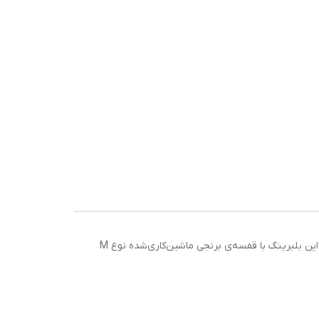
بلبرینگ NU310ECM SKF یک رولبرینگ استوانه‌ای تک‌ردیفه با طراحی ویژه جهت تحمل بارهای شعاعی سنگین و سرعت‌های بالا است. این بلبرینگ با قفسه‌ی برنجی ماشین‌کاری‌شده نوع M