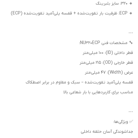
🔸 320: سایز بلبرینگ
🔸 ECP: ظرفیت بار تقویت‌شده + قفسه پلی‌آمید تقویت‌شده (ECP)
---
🔧 مشخصات فنی NU320ECP:
قطر داخلی (ID): 100 میلی‌متر
قطر خارجی (OD): 215 میلی‌متر
عرض (Width): 47 میلی‌متر
قفسه پلی‌آمید تقویت‌شده – سبک و مقاوم در برابر اصطکاک
مناسب برای کاربردهایی با بار شعاعی بالا
---
✅ ویژگی‌ها:
جداشوندگی آسان حلقه داخلی