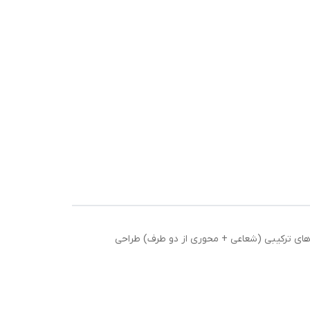
 نقطه‌ای (Four-point contact ball bearings) است که برای تحمل بارهای ترکیبی (شعاعی + محوری از دو طرف) طراحی