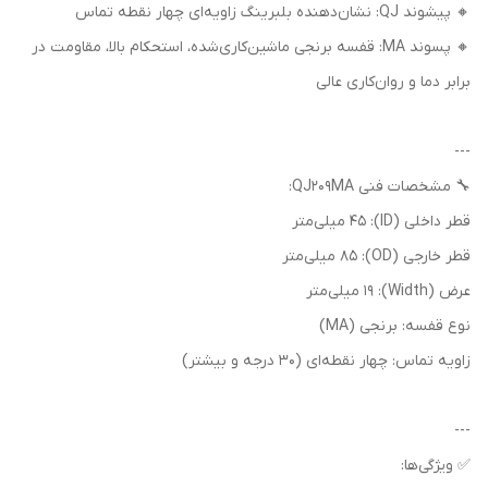
🔸 پیشوند QJ: نشان‌دهنده بلبرینگ زاویه‌ای چهار نقطه تماس
🔸 پسوند MA: قفسه برنجی ماشین‌کاری‌شده، استحکام بالا، مقاومت در
برابر دما و روان‌کاری عالی
---
🔧 مشخصات فنی QJ209MA:
قطر داخلی (ID): 45 میلی‌متر
قطر خارجی (OD): 85 میلی‌متر
عرض (Width): 19 میلی‌متر
نوع قفسه: برنجی (MA)
زاویه تماس: چهار نقطه‌ای (30 درجه و بیشتر)
---
✅ ویژگی‌ها: