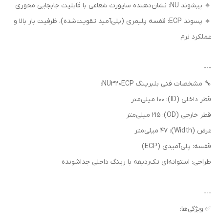
🔸 پیشوند NU: نشان‌دهنده ساپورت شعاعی با قابلیت جابجایی محوری
🔸 پسوند ECP: قفسه پلیمری (پلی‌آمید تقویت‌شده)، ظرفیت بار بالا و
عملکرد نرم
---
🔧 مشخصات فنی بلبرینگ NU320ECP:
قطر داخلی (ID): 100 میلی‌متر
قطر خارجی (OD): 215 میلی‌متر
عرض (Width): 47 میلی‌متر
قفسه: پلی‌آمیدی (ECP)
طراحی: استوانه‌ای تک‌ردیفه با رینگ داخلی جداشونده
---
✅ ویژگی‌ها: