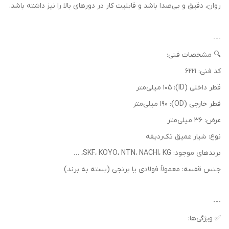
روان، دقیق و بی‌صدا باشد و قابلیت کار در دورهای بالا را نیز داشته باشد.
---
🔍 مشخصات فنی:
کد فنی: 6221
قطر داخلی (ID): 105 میلی‌متر
قطر خارجی (OD): 190 میلی‌متر
عرض: 36 میلی‌متر
نوع: شیار عمیق تک‌ردیفه
برندهای موجود: SKF، KOYO، NTN، NACHI، KG، …
جنس قفسه: معمولاً فولادی یا برنجی (بسته به برند)
---
✅ ویژگی‌ها: