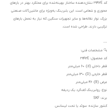
کد 29412E نشان‌دهنده ساختار بهینه‌شده برای عملکرد بهتر در بارهای
محوری و شعاعی است. این بلبرینگ به‌ویژه برای ماشین‌آلات صنعتی
بزرگ، نوار نقاله‌ها، و سایر تجهیزات سنگین که نیاز به تحمل بارهای
ترکیبی دارند، طراحی شده است.
---
🔍 مشخصات فنی:
کد محصول: 29412E
قطر داخلی (d): 60 میلی‌متر
قطر خارجی (D): 130 میلی‌متر
عرض (B): 46 میلی‌متر
نوع: رولبرینگ کف‌گرد یک ردیفه
برند: SKF
کشور سازنده: سوئد یا تحت لیسانس