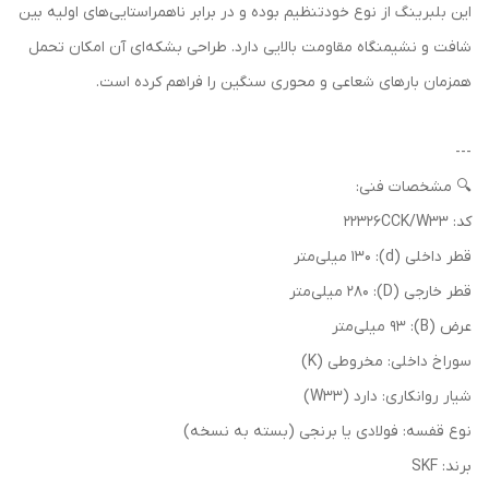
این بلبرینگ از نوع خودتنظیم بوده و در برابر ناهمراستایی‌های اولیه بین
شافت و نشیمنگاه مقاومت بالایی دارد. طراحی بشکه‌ای آن امکان تحمل
همزمان بارهای شعاعی و محوری سنگین را فراهم کرده است.
---
🔍 مشخصات فنی:
کد: 22326CCK/W33
قطر داخلی (d): 130 میلی‌متر
قطر خارجی (D): 280 میلی‌متر
عرض (B): 93 میلی‌متر
سوراخ داخلی: مخروطی (K)
شیار روانکاری: دارد (W33)
نوع قفسه: فولادی یا برنجی (بسته به نسخه)
برند: SKF