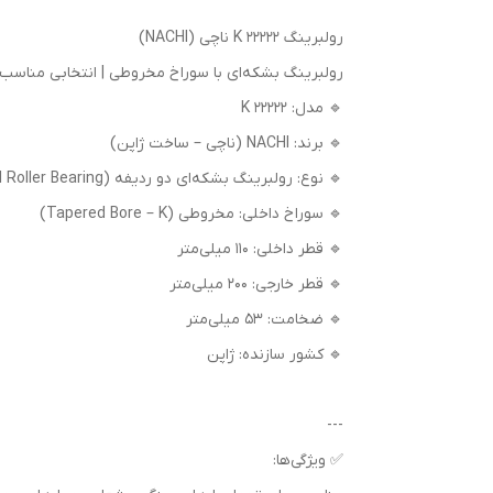
رولبرینگ 22222 K ناچی (NACHI)
رولبرینگ بشکه‌ای با سوراخ مخروطی | انتخابی مناسب
🔹 مدل: 22222 K
🔹 برند: NACHI (ناچی – ساخت ژاپن)
🔹 نوع: رولبرینگ بشکه‌ای دو ردیفه (Spherical Roller Bearing)
🔹 سوراخ داخلی: مخروطی (Tapered Bore – K)
🔹 قطر داخلی: 110 میلی‌متر
🔹 قطر خارجی: 200 میلی‌متر
🔹 ضخامت: 53 میلی‌متر
🔹 کشور سازنده: ژاپن
---
✅ ویژگی‌ها: