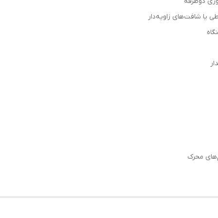
وری دوطرفه
گاه
ار
‌های محرک