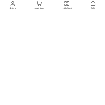
خانه
دسته‌بندی
سبد خرید
پروفایل
دسترسی سریع
بلبرینگ KG
تماس با ما
بلبرینگ KOYO
درباره ما
بلبرینگ NACHI
سیاست حریم خصوصی
بلبرینگ NTN
شکایات
بلبرینگ SKF
قوانین و مقررات