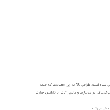
بلبرینگ NU 306 ECJ SKF از سری رولبرینگ‌های استوانه‌ای تک‌ردیفه بوده و برای تحمل بارهای شعاعی بالا در کاربردهای صنعتی طراحی شده است. طراحی NU به این معناست که حلقه
ند، که در مونتاژها و ماشین‌آلاتی با تلرانس حرارتی