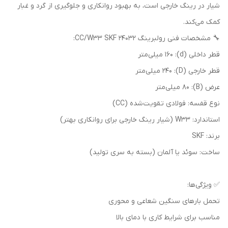
شیار در رینگ خارجی است، به بهبود روانکاری و جلوگیری از گرد و غبار
کمک می‌کند.
🔧 مشخصات فنی رولبرینگ 24032 CC/W33 SKF:
قطر داخلی (d): 160 میلی‌متر
قطر خارجی (D): 240 میلی‌متر
عرض (B): 80 میلی‌متر
نوع قفسه: فولادی تقویت‌شده (CC)
استاندارد: W33 (شیار رینگ خارجی برای روانکاری بهتر)
برند: SKF
ساخت: سوئد یا آلمان (بسته به سری تولید)
✅ ویژگی‌ها:
تحمل بارهای سنگین شعاعی و محوری
مناسب برای شرایط کاری با دمای بالا