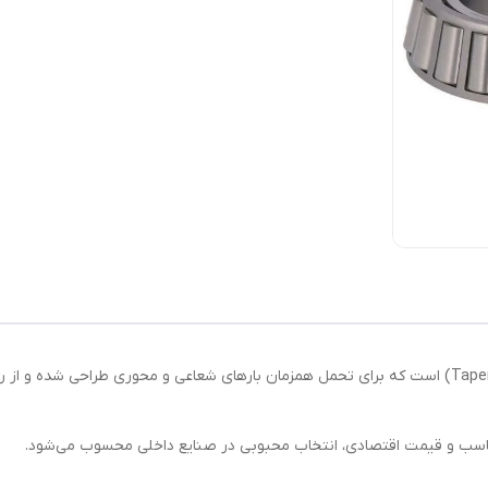
32213 KG یک رولبرینگ مخروطی (Tapered Roller Bearing) است که برای تحمل همزمان بارهای شعاعی و محو