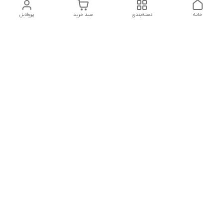
خانه
دسته‌بندی
سبد خرید
پروفایل
دسترسی سریع
بلبرینگ KG
تماس با ما
بلبرینگ KOYO
درباره ما
بلبرینگ NACHI
سیاست حریم خصوصی
بلبرینگ NTN
شکایات
بلبرینگ SKF
قوانین و مقررات