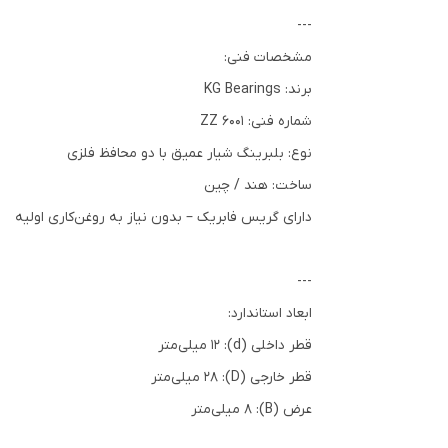
---
مشخصات فنی:
برند: KG Bearings
شماره فنی: 6001 ZZ
نوع: بلبرینگ شیار عمیق با دو محافظ فلزی
ساخت: هند / چین
دارای گریس فابریک – بدون نیاز به روغن‌کاری اولیه
---
ابعاد استاندارد:
قطر داخلی (d): 12 میلی‌متر
قطر خارجی (D): 28 میلی‌متر
عرض (B): 8 میلی‌متر