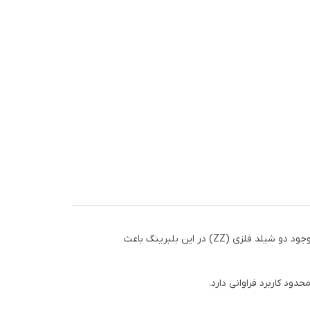
بلبرینگ 6001 ZZ KG از سری بلبرینگ‌های شیار عمیق و کوچک است که توسط برند اقتصادی و پرمصرف KG Bearings تولید می‌شود. وجود دو شیلد فلزی (ZZ) در این بلبرینگ باعث
ود کاربرد فراوانی دارد.