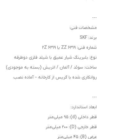
---
مشخصات فنی:
برند: SKF
شماره فنی: 6319 ZZ یا 6319 2Z
نوع: بلبرینگ شیار عمیق با شیلد فلزی دوطرفه
ساخت: سوئد / آلمان / اتریش (بسته به موجودی)
روانکاری شده با گریس از کارخانه – آماده نصب
---
ابعاد استاندارد:
قطر داخلی (d): 95 میلی‌متر
قطر خارجی (D): 200 میلی‌متر
عرض (B): 45 میلی‌متر