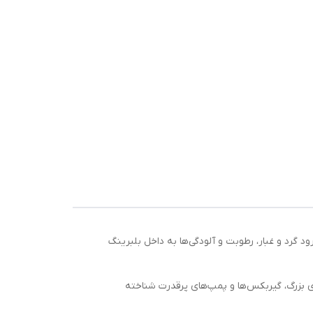
بالای برند SKF است که با طراحی شیار عمیق و دو شیلد فلزی (ZZ) در دو طرف، از ورود گرد و غبار، رطوبت و آلودگی‌ها به داخل بلبرینگ
های بزرگ، گیربکس‌ها و پمپ‌های پرقدرت شناخته