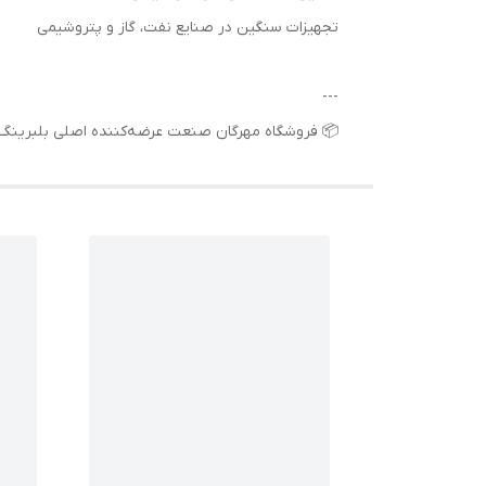
تجهیزات سنگین در صنایع نفت، گاز و پتروشیمی
---
📦 فروشگاه مهرگان صنعت عرضه‌کننده اصلی بلبرینگ 6316 ZZ SKF با ضمانت اصالت کالا، قیمت رقابتی و ارسال سریع به تمام نقاط ایران اس