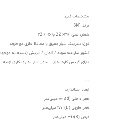
---
مشخصات فنی:
برند: SKF
شماره فنی: 6316 ZZ یا 6316 2Z
نوع: بلبرینگ شیار عمیق با محافظ فلزی دو طرفه
کشور سازنده: سوئد / آلمان / اتریش (بسته به موجود
دارای گریس کارخانه‌ای – بدون نیاز به روانکاری اولیه
---
ابعاد استاندارد:
قطر داخلی (d): 80 میلی‌متر
قطر خارجی (D): 170 میلی‌متر
عرض (B): 39 میلی‌متر