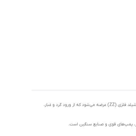
بلبرینگ 6316 ZZ SKF از سری بلبرینگ‌های شیار عمیق بزرگ و پرقدرت است که توسط شرکت سوئدی SKF تولید شده. این مدل با دو شیلد فلزی (ZZ) عرضه می‌شود که از ورود گرد و غبار،
ار، پمپ‌های قوی و صنایع سنگین است.