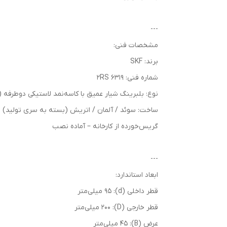
---
مشخصات فنی:
برند: SKF
شماره فنی: 6319 2RS
نوع: بلبرینگ شیار عمیق با کاسه‌نمد لاستیکی دوطرفه (2RS)
ساخت: سوئد / آلمان / اتریش (بسته به سری تولید)
گریس‌خورده از کارخانه – آماده نصب
---
ابعاد استاندارد:
قطر داخلی (d): 95 میلی‌متر
قطر خارجی (D): 200 میلی‌متر
عرض (B): 45 میلی‌متر