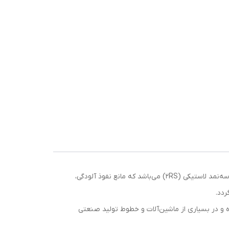
بلبرینگ 6319 2RS SKF یکی از بزرگ‌ترین و مقاوم‌ترین بلبرینگ‌های سری شیار عمیق از برند معتبر SKF است. این بلبرینگ دارای دو کاسه‌نمد لاستیکی (2RS) می‌باشد که مانع نفوذ آلودگی،
ردد.
ب بوده و در بسیاری از ماشین‌آلات و خطوط تولید صنعتی