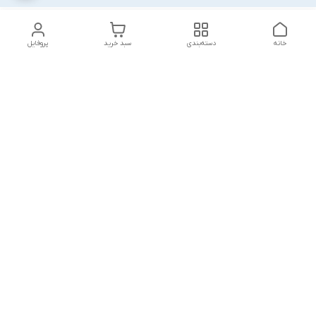
خانه
دسته‌بندی
سبد خرید
پروفایل
دسترسی سریع
بلبرینگ KG
تماس با ما
بلبرینگ KOYO
درباره ما
بلبرینگ NACHI
سیاست حریم خصوصی
بلبرینگ NTN
شکایات
بلبرینگ SKF
قوانین و مقررات