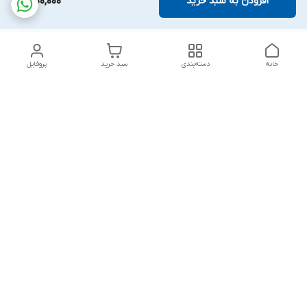
افزودن به سبد خرید
1,600,000
خانه
دسته‌بندی
سبد خرید
پروفایل
دسترسی سریع
بلبرینگ KG
تماس با ما
بلبرینگ KOYO
درباره ما
بلبرینگ NACHI
سیاست حریم خصوصی
بلبرینگ NTN
شکایات