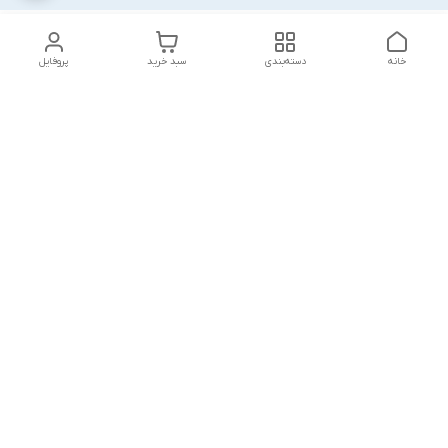
خانه
دسته‌بندی
سبد خرید
پروفایل
دسترسی سریع
بلبرینگ KG
تماس با ما
بلبرینگ KOYO
درباره ما
بلبرینگ NACHI
سیاست حریم خصوصی
بلبرینگ NTN
شکایات
بلبرینگ SKF
قوانین و مقررات