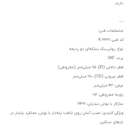
دارند.
---
مشخصات فنی:
کد فنی: 22219 K
نوع: رولبرینگ بشکه‌ای دو ردیفه
برند: SKF
قطر داخلی (ID): 95 میلی‌متر (مخروطی)
قطر بیرونی (OD): 170 میلی‌متر
عرض: 43 میلی‌متر
زاویه مخروطی: 1:12
سازگار با بوش تبدیلی: H319
ویژگی کلیدی: نصب آسان روی شافت پله‌دار با بوش، عملکرد پایدار در
بارهای سنگین