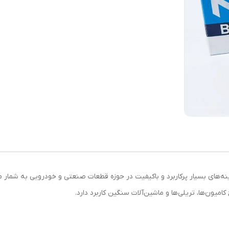
طی 386A از برند ژاپنی NTN یکی از گزینه‌های بسیار پرکاربرد و باکیفیت در حوزه قطعات صنعتی و خودر
امیون‌ها، تریلی‌ها و ماشین‌آلات سنگین کاربرد دارد.