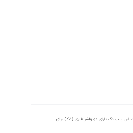
بلبرینگ شیار عمیق مدل 6218 ZZ از برند ژاپنی NACHI یکی از گزینه‌های قدرتمند برای کاربردهای صنعتی با بار متوسط تا سنگین است. این بلبرینگ دارای دو واشر فلزی (ZZ) برای