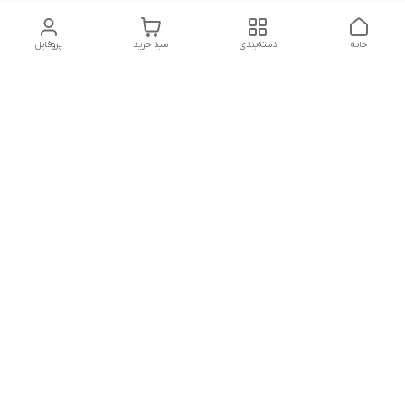
خانه
دسته‌بندی
سبد خرید
پروفایل
دسترسی سریع
بلبرینگ KG
تماس با ما
بلبرینگ KOYO
درباره ما
بلبرینگ NACHI
سیاست حریم خصوصی
بلبرینگ NTN
شکایات
بلبرینگ SKF
قوانین و مقررات