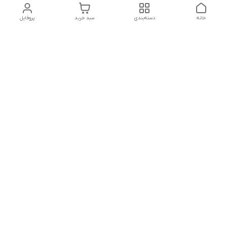
خانه
دسته‌بندی
سبد خرید
پروفایل
دسترسی سریع
بلبرینگ KG
تماس با ما
بلبرینگ KOYO
درباره ما
بلبرینگ NACHI
سیاست حریم خصوصی
بلبرینگ NTN
شکایات
بلبرینگ SKF
قوانین و مقررات