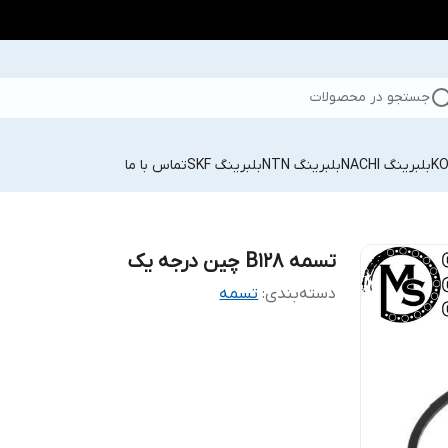
جستجو در محصولات
بلبرینگ NACHI
بلبرینگ NTN
بلبرینگ SKF
تماس با ما
تسمه B128 چین درجه یک
دسته‌بندی
:
تسمه